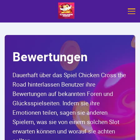
Bewertungen
Dauerhaft über das Spiel Chicken Cross the
Road hinterlassen Benutzer ihre
Bewertungen auf bekannten Foren und
Glücksspielseiten. Indem sie ihre
Emotionen teilen, sagen sie anderen
Spielern, was sie von einem solchen Slot
erwarten können und worauf sie achten