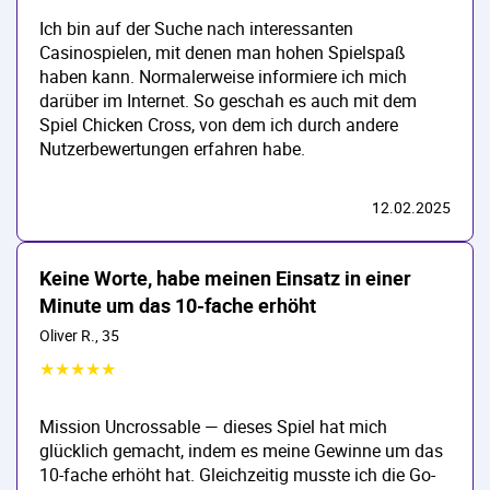
Ich bin auf der Suche nach interessanten
Casinospielen, mit denen man hohen Spielspaß
haben kann. Normalerweise informiere ich mich
darüber im Internet. So geschah es auch mit dem
Spiel Chicken Cross, von dem ich durch andere
Nutzerbewertungen erfahren habe.
12.02.2025
Keine Worte, habe meinen Einsatz in einer
Minute um das 10-fache erhöht
Oliver R., 35
★
★
★
★
★
Mission Uncrossable — dieses Spiel hat mich
glücklich gemacht, indem es meine Gewinne um das
10-fache erhöht hat. Gleichzeitig musste ich die Go-